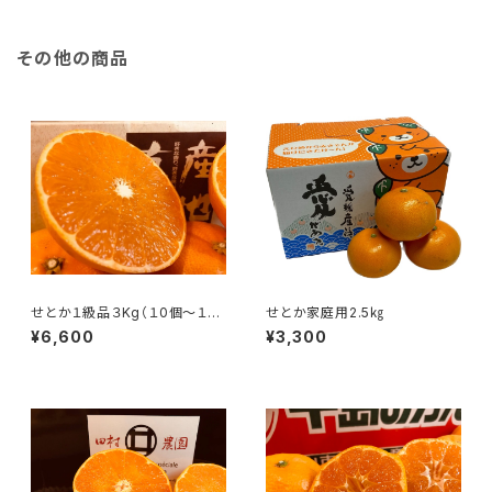
その他の商品
せとか１級品３Kg（１0個〜１５
せとか家庭用2.5㎏
個）
¥6,600
¥3,300