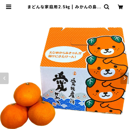
まどんな家庭用2.5㎏ | みかんの島ー
田村農園 (えひめ orange farm)