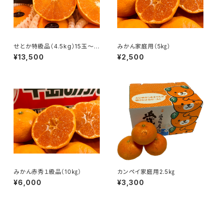
せとか特級品（4.5kg）15玉～2
みかん家庭用（5㎏）
0玉
¥13,500
¥2,500
みかん赤秀１級品（10㎏）
カンペイ家庭用2.5㎏
¥6,000
¥3,300