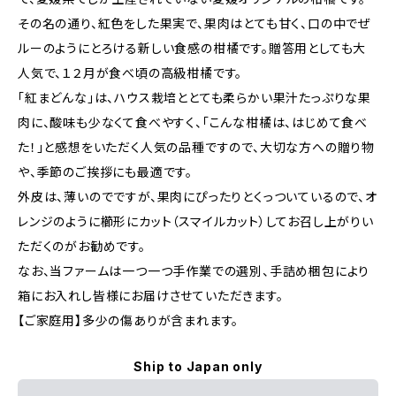
その名の通り、紅色をした果実で、果肉はとても甘く、口の中でぜ
ルーのようにとろける新しい食感の柑橘です。贈答用としても大
人気で、１２月が食べ頃の高級柑橘です。
「紅まどんな」は、ハウス栽培ととても柔らかい果汁たっぷりな果
肉に、酸味も少なくて食べやすく、「こんな柑橘は、はじめて食べ
た！」と感想をいただく人気の品種ですので、大切な方への贈り物
や、季節のご挨拶にも最適です。
外皮は、薄いのでですが、果肉にぴったりとくっついているので、オ
レンジのように櫛形にカット（スマイルカット）してお召し上がりい
ただくのがお勧めです。
なお、当ファームは一つ一つ手作業での選別、手詰め梱包により
箱にお入れし皆様にお届けさせていただきます。
【ご家庭用】多少の傷ありが含まれます。
Ship to Japan only